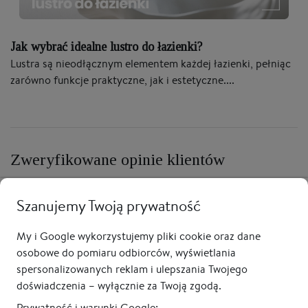
Jak wybrać idealne lustro do łazienki?
Lustra są nieodłącznym elementem każdej łazienki, pełniąc
zarówno funkcje praktyczne, jak i estetyczne....
Zweryfikowane opinie klientów
Bartłomiej R. (Google)
16 kwietnia 2026
Szanujemy Twoją prywatność
Produkt b.dobrej jakości , bezpiecznie zapakowane , szybka
B
wysyłka.
po
My i Google wykorzystujemy pliki cookie oraz dane
Sa
osobowe do pomiaru odbiorców, wyświetlania
Przewiń i zobacz więcej opinii
b
spersonalizowanych reklam i ulepszania Twojego
doświadczenia – wyłącznie za Twoją zgodą.
Prywatność i warunki Google: