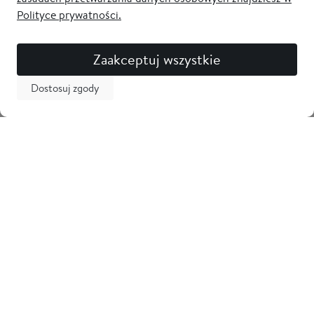
Polityce prywatności.
Zaakceptuj wszystkie
Dostosuj zgody
Newsletter
Odbierz 5% zniżki na pierwsze zakupy i bądź na bieżąco z
nowościami! Zostaw swój adres email
Tarama
Obsługa klienta
Informacje