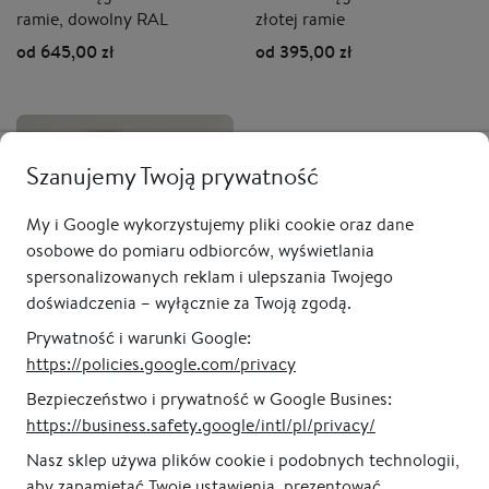
ramie, dowolny RAL
złotej ramie
od 645,00 zł
od 395,00 zł
Szanujemy Twoją prywatność
My i Google wykorzystujemy pliki cookie oraz dane
osobowe do pomiaru odbiorców, wyświetlania
spersonalizowanych reklam i ulepszania Twojego
doświadczenia – wyłącznie za Twoją zgodą.
Prywatność i warunki Google:
Lustro okrągłe ORBITAL
https://policies.google.com/privacy
SIMPLE
Bezpieczeństwo i prywatność w Google Busines:
od 95,00 zł
https://business.safety.google/intl/pl/privacy/
Nasz sklep używa plików cookie i podobnych technologii,
aby zapamiętać Twoje ustawienia, prezentować