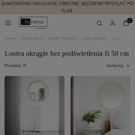
ZAMÓWIENIA SKŁADANE OBECNIE, BĘDZIEMY WYSYŁAĆ PO
15.08
Tarama
Znajdź lustro
Kształt / Rozmiar
Lustra okrągłe
Lustra okrągłe
Lustra okrągłe bez podświetlenia fi 50 cm
Produkty: 11
Sortuj wg