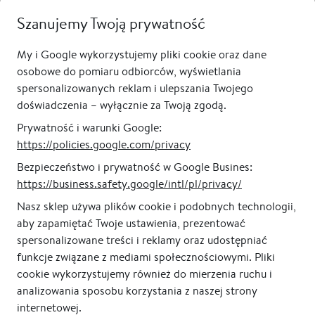
Duże lustro półowalne
Duże lustro półowalne
Szanujemy Twoją prywatność
ARCUS MINIMAL XXL - w
ARCUS MINIMAL XXL - w
czarnej, cienkiej ramie
złotej, cienkiej ramie
My i Google wykorzystujemy pliki cookie oraz dane
od 1 890,00 zł
od 1 990,00 zł
osobowe do pomiaru odbiorców, wyświetlania
spersonalizowanych reklam i ulepszania Twojego
doświadczenia – wyłącznie za Twoją zgodą.
Prywatność i warunki Google:
https://policies.google.com/privacy
Bezpieczeństwo i prywatność w Google Busines:
https://business.safety.google/intl/pl/privacy/
Nasz sklep używa plików cookie i podobnych technologii,
aby zapamiętać Twoje ustawienia, prezentować
spersonalizowane treści i reklamy oraz udostępniać
funkcje związane z mediami społecznościowymi. Pliki
cookie wykorzystujemy również do mierzenia ruchu i
analizowania sposobu korzystania z naszej strony
internetowej.