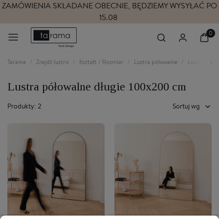
ZAMÓWIENIA SKŁADANE OBECNIE, BĘDZIEMY WYSYŁAĆ PO
15.08
Tarama
Znajdź lustro
Kształt / Rozmiar
Lustra półowalne
Lustra póło
Lustra półowalne długie 100x200 cm
Produkty: 2
Sortuj wg