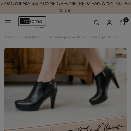
ZAMÓWIENIA SKŁADANE OBECNIE, BĘDZIEMY WYSYŁAĆ PO
15.08
Tarama
Znajdź lustro
Lustra bez podświetlenia
Lustro prostokątne w dre