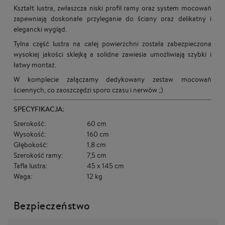
Kształt lustra, zwłaszcza niski profil ramy oraz system mocowań
zapewniają doskonałe przyleganie do ściany oraz delikatny i
elegancki wygląd.
Tylna część lustra na całej powierzchni została zabezpieczona
wysokiej jakości sklejką a solidne zawiesia umożliwiają szybki i
łatwy montaż.
W komplecie załączamy dedykowany zestaw mocowań
ściennych, co zaoszczędzi sporo czasu i nerwów ;)
SPECYFIKACJA:
Szerokość:
60 cm
Wysokość:
160 cm
Głębokość:
1,8 cm
Szerokość ramy:
7,5 cm
Tafla lustra:
45 x 145 cm
Waga:
12 kg
Bezpieczeństwo