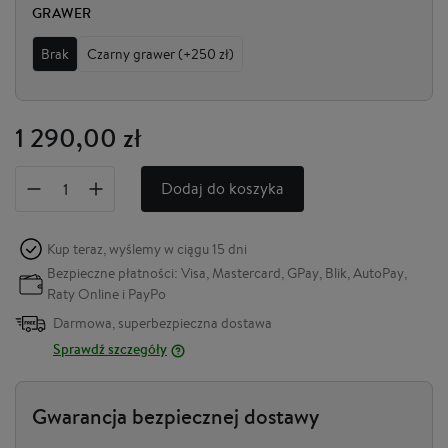
GRAWER
Brak
Czarny grawer (+250 zł)
1 290,00 zł
Dodaj do koszyka
Kup teraz, wyślemy w ciągu
15 dni
Bezpieczne płatności: Visa, Mastercard, GPay, Blik, AutoPay,
Raty Online i PayPo
Darmowa, superbezpieczna dostawa
Sprawdź szczegóły
Gwarancja bezpiecznej dostawy