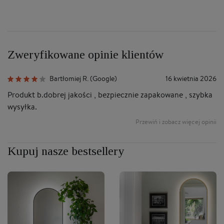
Zweryfikowane opinie klientów
Bartłomiej R. (Google)
16 kwietnia 2026
Produkt b.dobrej jakości , bezpiecznie zapakowane , szybka
B
wysyłka.
po
Sa
Przewiń i zobacz więcej opinii
b
Kupuj nasze bestsellery