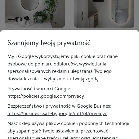
Lustro owalne CASSINI
Lustro owalne CASSINI
MINIMAL LED - w czarnej,
Szanujemy Twoją prywatność
LONG LED - w złotej ramie,
cienkiej ramie,
do przedpokoju,
podświetlane, pionowe
podświetlane, pionowe
My i Google wykorzystujemy pliki cookie oraz dane
od 1 045,00 zł
od 1 335,00 zł
osobowe do pomiaru odbiorców, wyświetlania
spersonalizowanych reklam i ulepszania Twojego
doświadczenia – wyłącznie za Twoją zgodą.
Prywatność i warunki Google:
https://policies.google.com/privacy
Bezpieczeństwo i prywatność w Google Busines:
https://business.safety.google/intl/pl/privacy/
Nasz sklep używa plików cookie i podobnych technologii,
aby zapamiętać Twoje ustawienia, prezentować
100% gwarancja jakości
Polski producent
spersonalizowane treści i reklamy oraz udostępniać