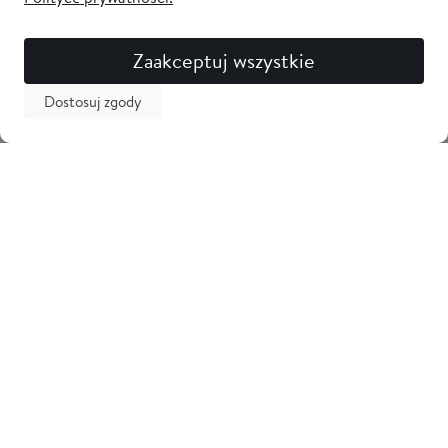
Zaakceptuj wszystkie
Dostosuj zgody
Newsletter
Odbierz 5% zniżki na pierwsze zakupy i bądź na bieżąco z
nowościami! Zostaw swój adres email
Tarama
Obsługa klienta
Informacje
Kontakt