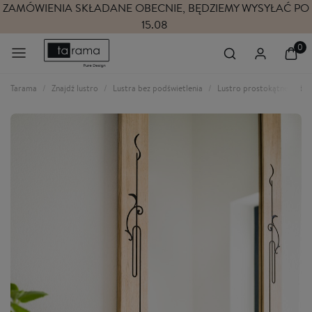
ZAMÓWIENIA SKŁADANE OBECNIE, BĘDZIEMY WYSYŁAĆ PO
15.08
Tarama
Znajdź lustro
Lustra bez podświetlenia
Lustro prostokątne w dre