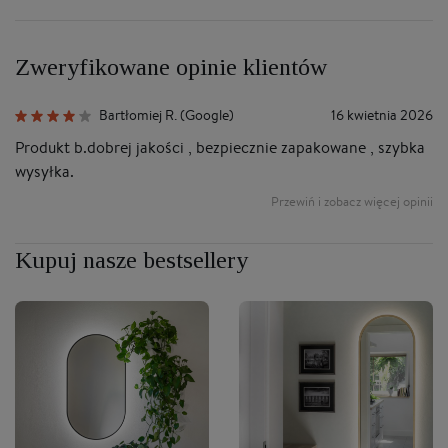
Zweryfikowane opinie klientów
Bartłomiej R. (Google)
16 kwietnia 2026
Produkt b.dobrej jakości , bezpiecznie zapakowane , szybka
B
wysyłka.
po
Sa
Przewiń i zobacz więcej opinii
b
Kupuj nasze bestsellery