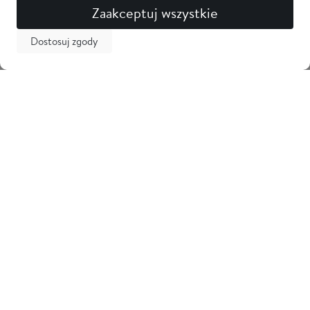
Zaakceptuj wszystkie
Dostosuj zgody
Newsletter
Odbierz 5% zniżki na pierwsze zakupy i bądź na bieżąco z
nowościami! Zostaw swój adres email
Tarama
Obsługa klienta
Informacje
Kontakt