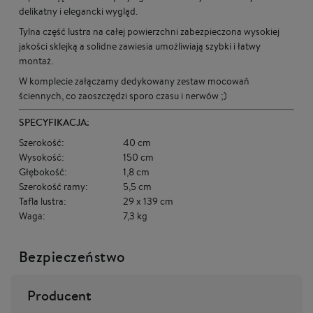
delikatny i elegancki wygląd.
Tylna część lustra na całej powierzchni zabezpieczona wysokiej
jakości sklejką a solidne zawiesia umożliwiają szybki i łatwy
montaż.
W komplecie załączamy dedykowany zestaw mocowań
ściennych, co zaoszczędzi sporo czasu i nerwów ;)
SPECYFIKACJA:
Szerokość:
40 cm
Wysokość:
150 cm
Głębokość:
1,8 cm
Szerokość ramy:
5,5 cm
Tafla lustra:
29 x 139 cm
Waga:
7,3 kg
Bezpieczeństwo
Producent