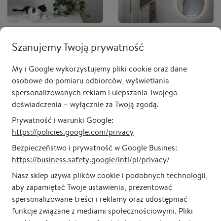
Lustro owalne CASSINI
Lustro owalne CASSINI
MINIMAL LED - w czarnej,
Szanujemy Twoją prywatność
LONG LED - w złotej ramie,
cienkiej ramie,
do przedpokoju,
podświetlane, pionowe
podświetlane, pionowe
My i Google wykorzystujemy pliki cookie oraz dane
od 1 045,00 zł
od 1 335,00 zł
osobowe do pomiaru odbiorców, wyświetlania
spersonalizowanych reklam i ulepszania Twojego
doświadczenia – wyłącznie za Twoją zgodą.
Prywatność i warunki Google:
https://policies.google.com/privacy
Bezpieczeństwo i prywatność w Google Busines:
https://business.safety.google/intl/pl/privacy/
Nasz sklep używa plików cookie i podobnych technologii,
aby zapamiętać Twoje ustawienia, prezentować
100% gwarancja jakości
Polski producent
spersonalizowane treści i reklamy oraz udostępniać
funkcje związane z mediami społecznościowymi. Pliki