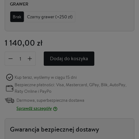
GRAWER
Brak
Czarny grawer (+250 zł)
1 140,00 zł
Dodaj do koszyka
Kup teraz, wyślemy w ciągu
15 dni
Bezpieczne płatności: Visa, Mastercard, GPay, Blik, AutoPay,
Raty Online i PayPo
Darmowa, superbezpieczna dostawa
Sprawdź szczegóły
Gwarancja bezpiecznej dostawy