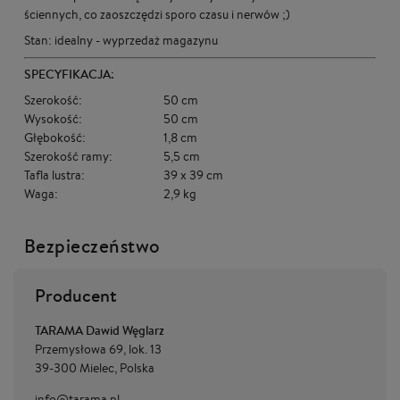
ściennych, co zaoszczędzi sporo czasu i nerwów ;)
Stan: idealny - wyprzedaż magazynu
SPECYFIKACJA:
Szerokość:
50 cm
Wysokość:
50 cm
Głębokość:
1,8 cm
Szerokość ramy:
5,5 cm
Tafla lustra:
39 x 39 cm
Waga:
2,9 kg
Bezpieczeństwo
Producent
TARAMA Dawid Węglarz
Przemysłowa 69, lok. 13
39-300 Mielec, Polska
info@tarama.pl