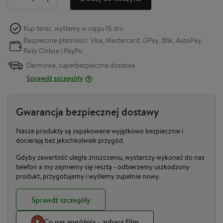
Kup teraz, wyślemy w ciągu
15 dni
Bezpieczne płatności: Visa, Mastercard, GPay, Blik, AutoPay,
Raty Online i PayPo
Darmowa, superbezpieczna dostawa
Sprawdź szczegóły
Gwarancja bezpiecznej dostawy
Nasze produkty są zapakowane wyjątkowo bezpiecznie i
docierają bez jakichkolwiek przygód.
Gdyby zawartość uległa zniszczeniu, wystarczy wykonać do nas
telefon a my zajmiemy się resztą - odbierzemy uszkodzony
produkt, przygotujemy i wyślemy zupełnie nowy.
Sprawdź szczegóły
Co nas wyróżnia - zobacz film