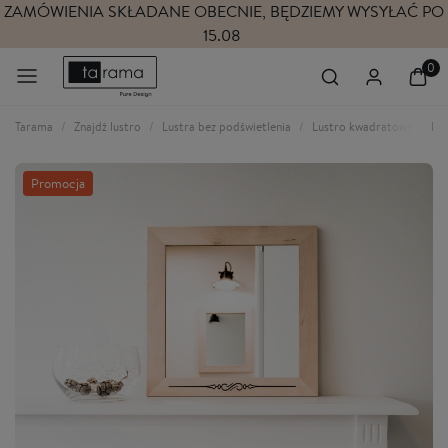
ZAMÓWIENIA SKŁADANE OBECNIE, BĘDZIEMY WYSYŁAĆ PO
15.08
Tarama
Znajdź lustro
Lustra bez podświetlenia
Lustro kwadratowe w dre
Promocja