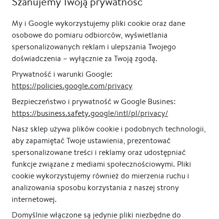
Szanujemy Twoją prywatność
cienkiej ramie,
do przedpokoju,
podświetlane, pionowe
podświetlane, pionowe
My i Google wykorzystujemy pliki cookie oraz dane
od 1 045,00 zł
od 1 335,00 zł
osobowe do pomiaru odbiorców, wyświetlania
spersonalizowanych reklam i ulepszania Twojego
doświadczenia – wyłącznie za Twoją zgodą.
Prywatność i warunki Google:
https://policies.google.com/privacy
Bezpieczeństwo i prywatność w Google Busines:
https://business.safety.google/intl/pl/privacy/
Nasz sklep używa plików cookie i podobnych technologii,
aby zapamiętać Twoje ustawienia, prezentować
100% gwarancja jakości
Polski producent
spersonalizowane treści i reklamy oraz udostępniać
funkcje związane z mediami społecznościowymi. Pliki
cookie wykorzystujemy również do mierzenia ruchu i
analizowania sposobu korzystania z naszej strony
internetowej.
Domyślnie włączone są jedynie pliki niezbędne do