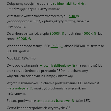
Dołączamy specjalnie dobrane
solidne haki i kołki
,
umożliwiające szybki i łatwy montaż.
W zestawie wraz z transformatorem typu "
slim
"
(wodoodporność
IP67
) - płaski, ukryty za taflą, zupełnie
niewidoczny.
Do wyboru barwa led: ciepła
3000K
, neutralna
4000K
lub
zimna
6000K
.
Wodoodporność taśmy LED:
IP65
, jakość PREMIUM, trwałość
30 000 godzin.
Moc LED: 12W/1mb
Dwie opcje włączania:
włącznik zbliżeniowy
(na ruch ręką) lub
brak (bezpośrednio do przewodu 230V - uruchamiamy
włącznikiem ściennym jak lampę kinkietową)
Włącznik zbliżeniowy uruchamia podświetlenie LED, natomiast
mata antypara
musi być uruchamiana włącznikiem
naściennym.
Zobacz porównanie
temperatury barwowej
taśm LED.
Certyfikat podzespołów elektrycznych: CE