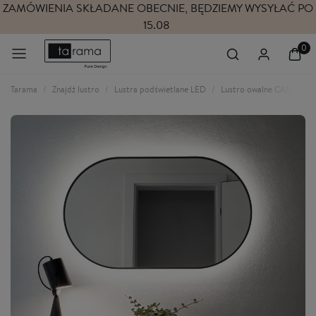
WIENIA SKŁADANE OBECNIE, BĘDZIEMY WYSYŁAĆ PO
SE
15.08
Tarama
Znajdź lustro
Lustra podświetlane LED
Lustro owalne CASSINI MI