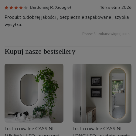
Bartłomiej R. (Google)
16 kwietnia 2026
Produkt b.dobrej jakości , bezpiecznie zapakowane , szybka
B
wysyłka.
po
Sa
Przewiń i zobacz więcej opinii
b
Kupuj nasze bestsellery
Lustro owalne CASSINI
Lustro owalne CASSINI
MINIMAL LED - w czarnej,
LONG LED - w złotej ramie,