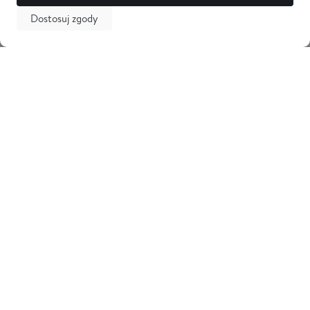
Dostosuj zgody
Newsletter
Odbierz 5% zniżki na pierwsze zakupy i bądź na bieżąco z
nowościami! Zostaw swój adres email
Tarama
Obsługa klienta
Informacje
Kontakt