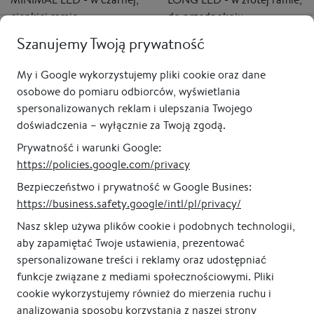
cienkiej ramie,
do przedpokoju,
podświetlane, pionowe
podświetlane, pionowe
od 1 045,00 zł
od 1 335,00 zł
Szanujemy Twoją prywatność
My i Google wykorzystujemy pliki cookie oraz dane
osobowe do pomiaru odbiorców, wyświetlania
spersonalizowanych reklam i ulepszania Twojego
doświadczenia – wyłącznie za Twoją zgodą.
Prywatność i warunki Google:
https://policies.google.com/privacy
Bezpieczeństwo i prywatność w Google Busines:
https://business.safety.google/intl/pl/privacy/
100% gwarancja jakości
Polski producent
Nasz sklep używa plików cookie i podobnych technologii,
aby zapamiętać Twoje ustawienia, prezentować
spersonalizowane treści i reklamy oraz udostępniać
funkcje związane z mediami społecznościowymi. Pliki
cookie wykorzystujemy również do mierzenia ruchu i
analizowania sposobu korzystania z naszej strony