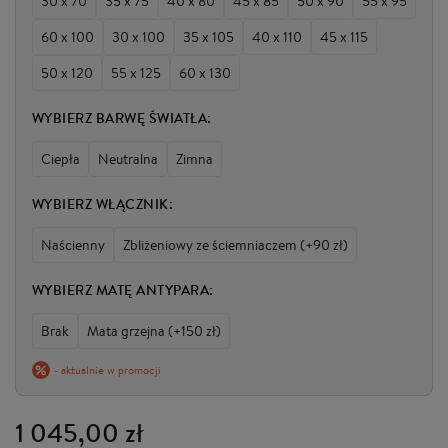
30 x 70
35 x 75
40 x 80
45 x 85
50 x 90
55 x 95
60 x 100
30 x 100
35 x 105
40 x 110
45 x 115
50 x 120
55 x 125
60 x 130
WYBIERZ BARWĘ ŚWIATŁA:
Ciepła
Neutralna
Zimna
WYBIERZ WŁĄCZNIK:
Naścienny
Zbliżeniowy ze ściemniaczem (+90 zł)
WYBIERZ MATĘ ANTYPARA:
Brak
Mata grzejna (+150 zł)
- aktualnie w promocji
1 045,00 zł