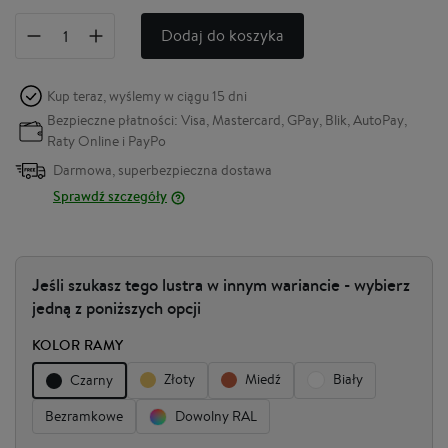
Dodaj do koszyka
Kup teraz, wyślemy w ciągu
15 dni
Bezpieczne płatności: Visa, Mastercard, GPay, Blik, AutoPay,
Raty Online i PayPo
Darmowa, superbezpieczna dostawa
Sprawdź szczegóły
Jeśli szukasz tego lustra w innym wariancie - wybierz
jedną z poniższych opcji
KOLOR RAMY
Złoty
Miedź
Biały
Czarny
Bezramkowe
Dowolny RAL