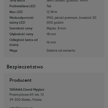
Tafla lustra
Saint Gobain, grubość: 4mm
Podświetlane LED
Tak
Moc LED
12 W/m
Wodoodporność
IP65, jakość premium, trwałość 30
taśmy LED
000 godzin
Szerokość ramy
Wąska: 8 mm
Głębokość ramy
18 mm
Odległość lustra od
16 mm
ściany
Waga
Zależna od wariantu
Bezpieczeństwo
Producent
TARAMA Dawid Węglarz
Przemysłowa 69, lok. 13
39-300 Mielec, Polska