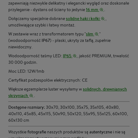
zapewniają niezwykle delikatny i elegancki wygląd oraz doskonałe
przyleganie - dystans od ściany to jedynie
16 mm
.
Dołączamy specjalnie dobrane
solidne haki i kołki
,
umożliwiające szybki i łatwy montaż.
W zestawie wraz z transformatorem typu "
slim
"
(wodoodporność
IP67
) - płaski, ukryty za taflą, zupełnie
niewidoczny.
Wodoodporność taśmy LED:
IP65
, jakość PREMIUM, trwałość
30 000 godzin.
Moc LED: 12W/1mb
Certyfikat podzespołów elektrycznych: CE
Większe egzemplarze luster wysyłamy w
solidnych, drewnianych
skrzyniach
.
Dostępne rozmiary:
30x70, 30x100, 35x75, 35x105, 40x80,
40x110, 45x85, 45x115, 50x90, 50x120, 55x95, 55x125, 60x100,
60x130 cm
Wszystkie
fotografie
naszych produktów są
autentyczne
i nie są