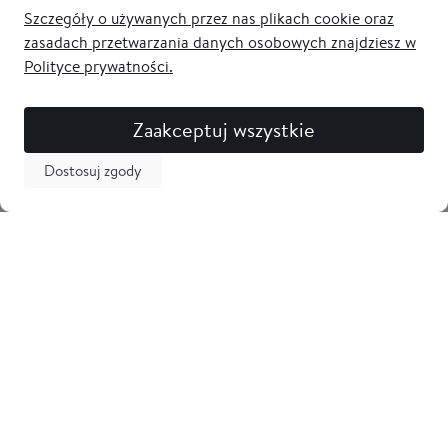
Szczegóły o używanych przez nas plikach cookie oraz
zasadach przetwarzania danych osobowych znajdziesz w
Polityce prywatności.
Zaakceptuj wszystkie
Dostosuj zgody
Newsletter
Odbierz 5% zniżki na pierwsze zakupy i bądź na bieżąco z
nowościami! Zostaw swój adres email
Tarama
Obsługa klienta