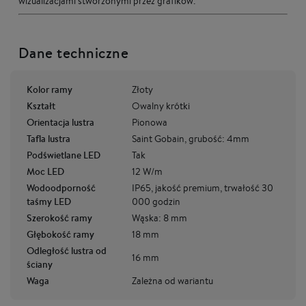
wizualizacjami stworzonymi przez grafików.
Dane techniczne
Kolor ramy
Złoty
Kształt
Owalny krótki
Orientacja lustra
Pionowa
Tafla lustra
Saint Gobain, grubość: 4mm
Podświetlane LED
Tak
Moc LED
12 W/m
Wodoodporność
IP65, jakość premium, trwałość 30
taśmy LED
000 godzin
Szerokość ramy
Wąska: 8 mm
Głębokość ramy
18 mm
Odległość lustra od
16 mm
ściany
Waga
Zależna od wariantu