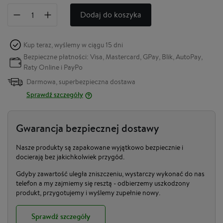
Dodaj do koszyka
Kup teraz, wyślemy w ciągu
15 dni
Bezpieczne płatności: Visa, Mastercard, GPay, Blik, AutoPay,
Raty Online i PayPo
Darmowa, superbezpieczna dostawa
Sprawdź szczegóły
Gwarancja bezpiecznej dostawy
Nasze produkty są zapakowane wyjątkowo bezpiecznie i
docierają bez jakichkolwiek przygód.
Gdyby zawartość uległa zniszczeniu, wystarczy wykonać do nas
telefon a my zajmiemy się resztą - odbierzemy uszkodzony
produkt, przygotujemy i wyślemy zupełnie nowy.
Sprawdź szczegóły