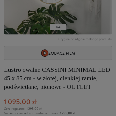
1/4
Oryginalne zdjęcia realnego produktu
ZOBACZ FILM
Lustro owalne CASSINI MINIMAL LED
45 x 85 cm - w złotej, cienkiej ramie,
podświetlane, pionowe - OUTLET
1 095,00 zł
1 295,00 zł
Cena regularna:
1 295,00 zł
Najniższa cena od wprowadzenia towaru: