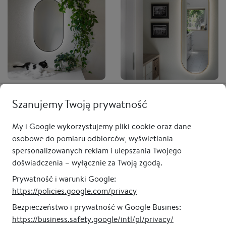
Lustro owalne CASSINI
Lustro owalne CASSINI
MINIMAL LED - w czarnej,
Szanujemy Twoją prywatność
LONG LED - w złotej ramie,
cienkiej ramie,
do przedpokoju,
podświetlane, pionowe
podświetlane, pionowe
My i Google wykorzystujemy pliki cookie oraz dane
od 1 045,00 zł
od 1 335,00 zł
osobowe do pomiaru odbiorców, wyświetlania
spersonalizowanych reklam i ulepszania Twojego
doświadczenia – wyłącznie za Twoją zgodą.
Prywatność i warunki Google:
https://policies.google.com/privacy
Bezpieczeństwo i prywatność w Google Busines:
https://business.safety.google/intl/pl/privacy/