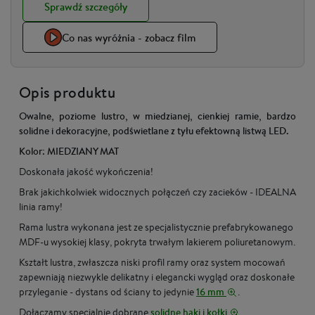
Sprawdź szczegóły
Co nas wyróżnia - zobacz film
Opis produktu
Owalne, poziome lustro, w miedzianej, cienkiej ramie, bardzo
solidne i dekoracyjne, podświetlane z tyłu efektowną listwą LED.
Kolor: MIEDZIANY MAT
Doskonała jakość wykończenia!
Brak jakichkolwiek widocznych połączeń czy zacieków - IDEALNA
linia ramy!
Rama lustra wykonana jest ze specjalistycznie prefabrykowanego
MDF-u wysokiej klasy, pokryta trwałym lakierem poliuretanowym.
Kształt lustra, zwłaszcza niski profil ramy oraz system mocowań
zapewniają niezwykle delikatny i elegancki wygląd oraz doskonałe
przyleganie - dystans od ściany to jedynie
16 mm
.
Dołączamy specjalnie dobrane
solidne haki i kołki
,