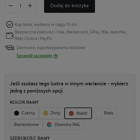
Dodaj do koszyka
Kup teraz, wyślemy w ciągu
15 dni
Bezpieczne płatności: Visa, Mastercard, GPay, Blik, AutoPay,
Raty Online i PayPo
Darmowa, superbezpieczna dostawa
Sprawdź szczegóły
Jeśli szukasz tego lustra w innym wariancie - wybierz
jedną z poniższych opcji
KOLOR RAMY
Czarny
Złoty
Biały
Miedź
Bezramkowe
Dowolny RAL
SZEROKOŚĆ RAMY