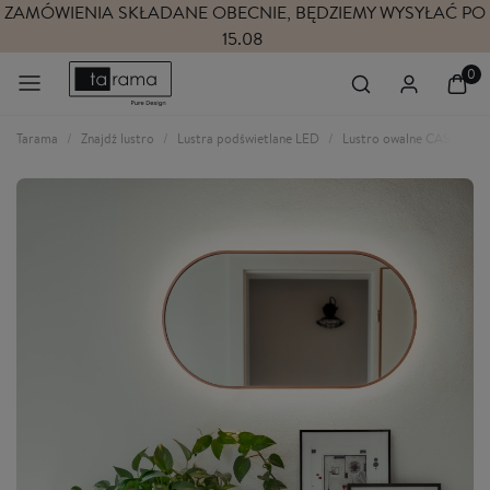
ZAMÓWIENIA SKŁADANE OBECNIE, BĘDZIEMY WYSYŁAĆ PO
15.08
Tarama
Znajdź lustro
Lustra podświetlane LED
Lustro owalne CASSINI MI