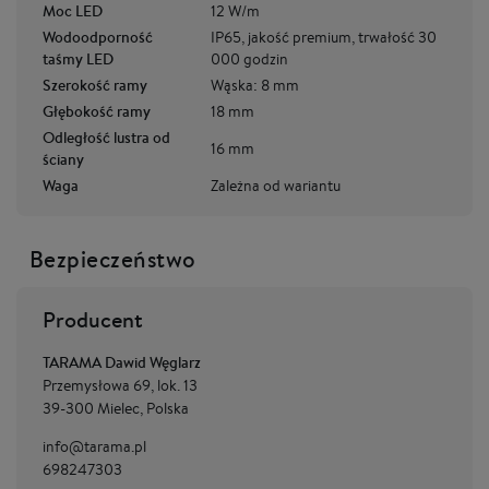
Moc LED
12 W/m
Wodoodporność
IP65, jakość premium, trwałość 30
taśmy LED
000 godzin
Szerokość ramy
Wąska: 8 mm
Głębokość ramy
18 mm
Odległość lustra od
16 mm
ściany
Waga
Zależna od wariantu
Bezpieczeństwo
Producent
TARAMA Dawid Węglarz
Przemysłowa 69, lok. 13
39-300 Mielec, Polska
info@tarama.pl
698247303