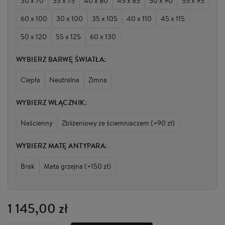
30 x 70
35 x 75
40 x 80
45 x 85
50 x 90
55 x 95
60 x 100
30 x 100
35 x 105
40 x 110
45 x 115
50 x 120
55 x 125
60 x 130
WYBIERZ BARWĘ ŚWIATŁA:
Ciepła
Neutralna
Zimna
WYBIERZ WŁĄCZNIK:
Naścienny
Zbliżeniowy ze ściemniaczem (+90 zł)
WYBIERZ MATĘ ANTYPARA:
Brak
Mata grzejna (+150 zł)
1 145,00 zł