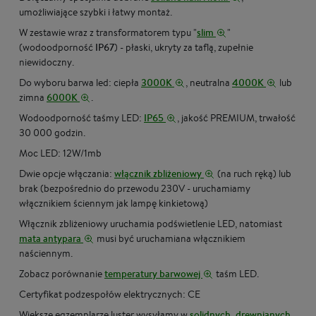
umożliwiające szybki i łatwy montaż.
W zestawie wraz z transformatorem typu "
slim
"
(wodoodporność
IP67
) - płaski, ukryty za taflą, zupełnie
niewidoczny.
Do wyboru barwa led: ciepła
3000K
, neutralna
4000K
lub
zimna
6000K
.
Wodoodporność taśmy LED:
IP65
, jakość PREMIUM, trwałość
30 000 godzin.
Moc LED: 12W/1mb
Dwie opcje włączania:
włącznik zbliżeniowy
(na ruch ręką) lub
brak (bezpośrednio do przewodu 230V - uruchamiamy
włącznikiem ściennym jak lampę kinkietową)
Włącznik zbliżeniowy uruchamia podświetlenie LED, natomiast
mata antypara
musi być uruchamiana włącznikiem
naściennym.
Zobacz porównanie
temperatury barwowej
taśm LED.
Certyfikat podzespołów elektrycznych: CE
Większe egzemplarze luster wysyłamy w
solidnych, drewnianych