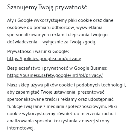
podświetlane, pionowe
podświetlane, pionowe
od 1 045,00 zł
od 1 335,00 zł
Szanujemy Twoją prywatność
My i Google wykorzystujemy pliki cookie oraz dane
osobowe do pomiaru odbiorców, wyświetlania
spersonalizowanych reklam i ulepszania Twojego
doświadczenia – wyłącznie za Twoją zgodą.
Prywatność i warunki Google:
https://policies.google.com/privacy
Bezpieczeństwo i prywatność w Google Busines:
https://business.safety.google/intl/pl/privacy/
100% gwarancja jakości
Polski producent
Nasz sklep używa plików cookie i podobnych technologii,
aby zapamiętać Twoje ustawienia, prezentować
spersonalizowane treści i reklamy oraz udostępniać
funkcje związane z mediami społecznościowymi. Pliki
cookie wykorzystujemy również do mierzenia ruchu i
analizowania sposobu korzystania z naszej strony
internetowej.