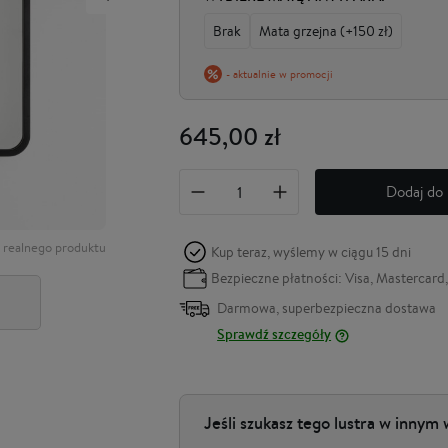
Brak
Mata grzejna (+150 zł)
- aktualnie w promocji
645,00 zł
Dodaj do 
a realnego produktu
Kup teraz, wyślemy w ciągu
15 dni
Bezpieczne płatności: Visa, Mastercard,
Darmowa, superbezpieczna dostawa
Sprawdź szczegóły
Jeśli szukasz tego lustra w innym 