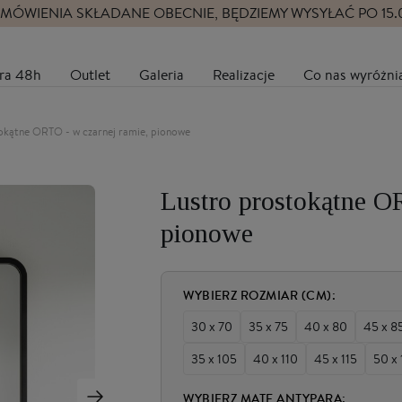
MÓWIENIA SKŁADANE OBECNIE, BĘDZIEMY WYSYŁAĆ PO 15
ra 48h
Outlet
Galeria
Realizacje
Co nas wyróżni
okątne ORTO - w czarnej ramie, pionowe
Lustro prostokątne O
pionowe
WYBIERZ ROZMIAR (CM):
30 x 70
35 x 75
40 x 80
45 x 8
35 x 105
40 x 110
45 x 115
50 x
WYBIERZ MATĘ ANTYPARA: