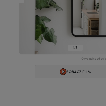
1/3
Oryginalne zdjęci
ZOBACZ FILM