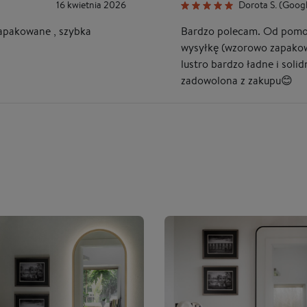
16 kwietnia 2026
Dorota S. (Goog
zapakowane , szybka
Bardzo polecam. Od pomoc
wysyłkę (wzorowo zapakow
lustro bardzo ładne i soli
zadowolona z zakupu😊