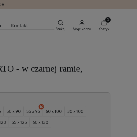
.08
a
Kontakt
Szukaj
Moje konto
Koszyk
RTO - w czarnej ramie,
5
50 x 90
55 x 95
60 x 100
30 x 100
 120
55 x 125
60 x 130