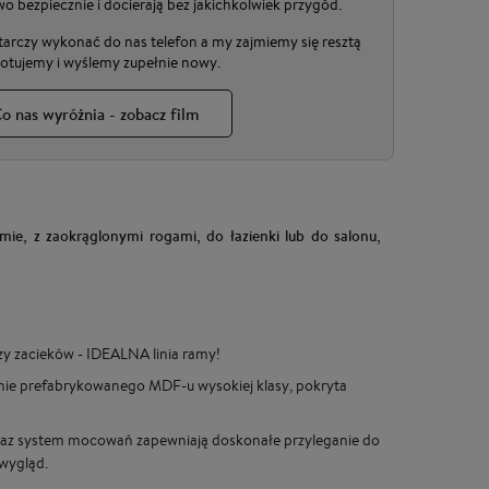
 bezpiecznie i docierają bez jakichkolwiek przygód.
tarczy wykonać do nas telefon a my zajmiemy się resztą
otujemy i wyślemy zupełnie nowy.
o nas wyróżnia - zobacz film
mie, z zaokrąglonymi rogami, do łazienki lub do salonu,
zy zacieków - IDEALNA linia ramy!
znie prefabrykowanego MDF-u wysokiej klasy, pokryta
y oraz system mocowań zapewniają doskonałe przyleganie do
 wygląd.