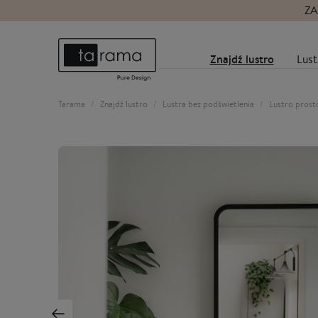
ZA
Znajdź lustro
Lust
Tarama
Znajdź lustro
Lustra bez podświetlenia
Lustro prost