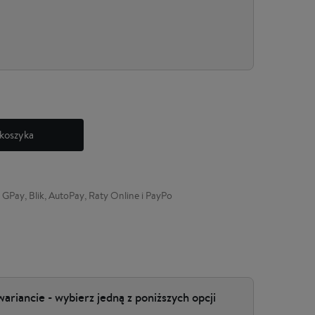
koszyka
 GPay, Blik, AutoPay, Raty Online i PayPo
wariancie - wybierz jedną z poniższych opcji