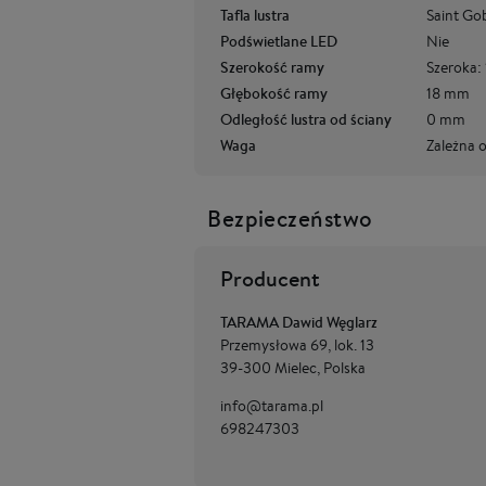
Tafla lustra
Saint Go
Podświetlane LED
Nie
Szerokość ramy
Szeroka:
Głębokość ramy
18 mm
Odległość lustra od ściany
0 mm
Waga
Zależna 
Bezpieczeństwo
Producent
TARAMA Dawid Węglarz
Przemysłowa 69, lok. 13
39-300 Mielec, Polska
info@tarama.pl
698247303