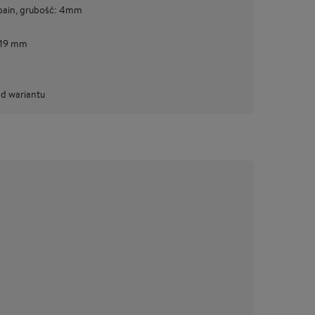
bain, grubość: 4mm
 19 mm
od wariantu