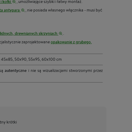
 i kołki
, umożliwiające szybki i łatwy montaż.
ta antypara
, nie posiada własnego włącznika - musi być
lidnych, drewnianych skrzyniach
.
cjalistycznie zaprojektowane
opakowanie z grubego,
 45x85, 50x90, 55x95, 60x100 cm
 są
autentyczne
i nie są wizualizacjami stworzonymi przez
tny krótki