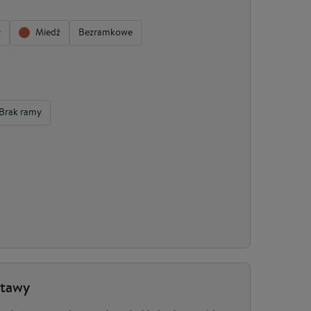
y
Miedź
Bezramkowe
Brak ramy
stawy