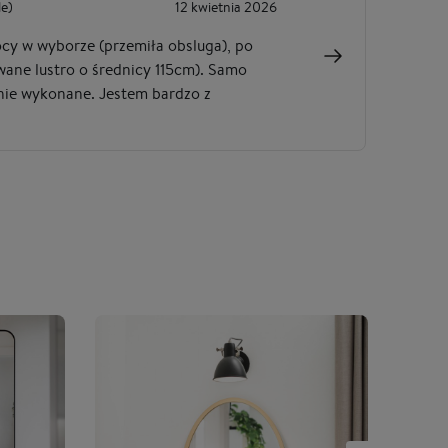
le)
12 kwietnia 2026
M
y w wyborze (przemiła obsluga), po
Przepiękne l
ane lustro o średnicy 115cm). Samo
polecam
dnie wykonane. Jestem bardzo z