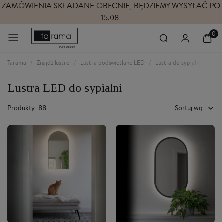
ZAMÓWIENIA SKŁADANE OBECNIE, BĘDZIEMY WYSYŁAĆ PO
15.08
Tarama
Znajdź lustro
Lustra podświetlane LED
Lustra do sypialni
Lustra LED do sypialni
Produkty: 88
Sortuj wg