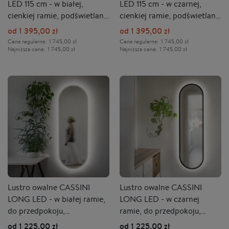
LED 115 cm - w białej,
LED 115 cm - w czarnej,
cienkiej ramie, podświetlane
cienkiej ramie, podświetlane
- PROMOCJA
- PROMOCJA
od 1 395,00 zł
od 1 395,00 zł
Cena regularna:
1 745,00 zł
Cena regularna:
1 745,00 zł
Najniższa cena:
1 745,00 zł
Najniższa cena:
1 745,00 zł
Lustro owalne CASSINI
Lustro owalne CASSINI
LONG LED - w białej ramie,
LONG LED - w czarnej
do przedpokoju,
ramie, do przedpokoju,
podświetlane, pionowe
podświetlane, pionowe
od 1 225,00 zł
od 1 225,00 zł