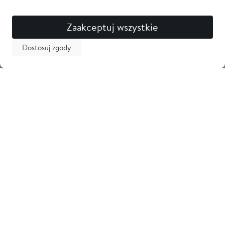
Zaakceptuj wszystkie
Dostosuj zgody
Newsletter
Odbierz 5% zniżki na pierwsze zakupy i bądź na bieżąco z
nowościami! Zostaw swój adres email
Tarama
Obsługa klienta
Informacje
Kontakt