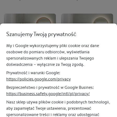
Szanujemy Twoją prywatność
My i Google wykorzystujemy pliki cookie oraz dane
osobowe do pomiaru odbiorców, wyświetlania
spersonalizowanych reklam i ulepszania Twojego
doświadczenia – wyłącznie za Twoją zgodą.
Lustro owalne CASSINI
Lustro owalne CASSINI
Prywatność i warunki Google:
LONG LED - w miedzianej
LONG LED - w złotej ramie,
https://policies.google.com/privacy
ramie, do przedpokoju,
do przedpokoju,
Bezpieczeństwo i prywatność w Google Busines:
podświetlane, pionowe
podświetlane, pionowe
od 1 335,00 zł
od 1 335,00 zł
https://business.safety.google/intl/pl/privacy/
Nasz sklep używa plików cookie i podobnych technologii,
aby zapamiętać Twoje ustawienia, prezentować
Poprzednia
1
2
3
4
5
Następna
spersonalizowane treści i reklamy oraz udostępniać