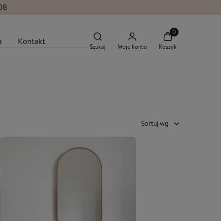
.08
a
Kontakt
Szukaj
Moje konto
Koszyk
Sortuj wg