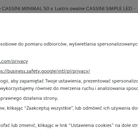
e CASSINI MINIMAL 50 x
Lustro owalne CASSINI SIMPLE LED -
łej, cienkiej ramie,
podświetlane, pionowe
UTLET
od 755,00 zł
ł
345,00 zł
 osobowe do pomiaru odbiorców, wyświetlania spersonalizowanych
45,00 zł
Poprzednia
1
2
e.com/privacy
s://business.safety.google/intl/pl/privacy/
gii, aby zapamiętać Twoje ustawienia, prezentować spersonalizo
wykorzystujemy również do mierzenia ruchu i analizowania sposob
oprawnego działania strony.
w, klikając “Zaakceptuj wszystkie”, lub odmówić ich używania do
Tarama
Obsługa klienta
Info
 lub zmienić, klikając w link “Ustawienia cookies” na dole st
O nas
Bezpieczna dostawa
Płatn