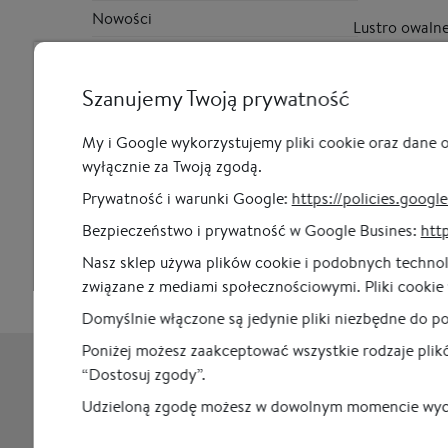
Nowości
Lustro owaln
130 cm - w bia
pionowe - O
Szanujemy Twoją prywatność
od 1 190,00 z
Cena regularna:
1 
My i Google wykorzystujemy pliki cookie oraz dane
Najniższa cena:
1 3
wyłącznie za Twoją zgodą.
Prywatność i warunki Google:
https://policies.googl
Bezpieczeństwo i prywatność w Google Busines:
http
Nasz sklep używa plików cookie i podobnych technolo
związane z mediami społecznościowymi. Pliki cookie 
Domyślnie włączone są jedynie pliki niezbędne do p
Poniżej możesz zaakceptować wszystkie rodzaje plikó
“Dostosuj zgody”.
Newsletter
Udzieloną zgodę możesz w dowolnym momencie wycofać
Odbierz 5% zniżki na pierwsze zakupy i bądź na