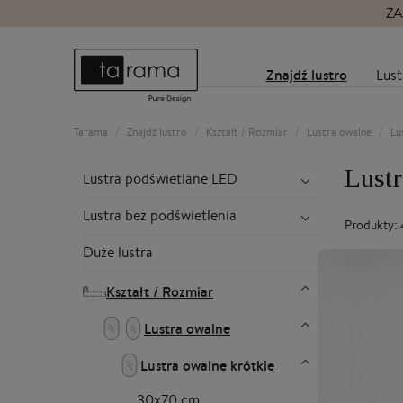
ZA
Znajdź lustro
Lust
Tarama
Znajdź lustro
Kształt / Rozmiar
Lustra owalne
Lu
Lust
Lustra podświetlane LED
Lustra bez podświetlenia
Produkty:
Duże lustra
Kształt / Rozmiar
Lustra owalne
Lustra owalne krótkie
30x70 cm