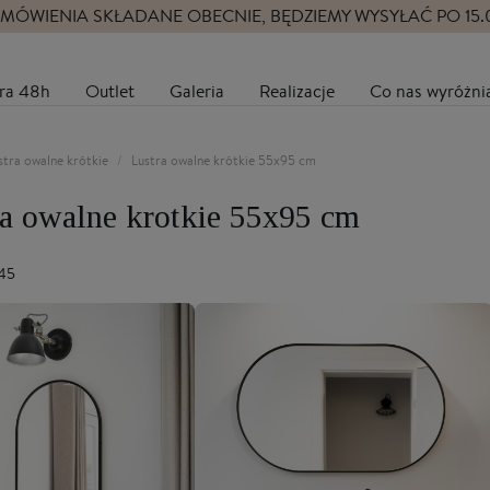
MÓWIENIA SKŁADANE OBECNIE, BĘDZIEMY WYSYŁAĆ PO 15
ra 48h
Outlet
Galeria
Realizacje
Co nas wyróżni
stra owalne krótkie
Lustra owalne krótkie 55x95 cm
ra owalne krotkie 55x95 cm
 45