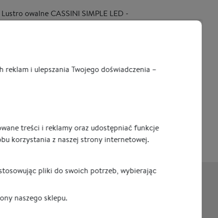
Lustro owalne CASSINI SIMPLE LED -
podświetlane, poziome
od 755,00 zł
 reklam i ulepszania Twojego doświadczenia –
3
wane treści i reklamy oraz udostępniać funkcje
u korzystania z naszej strony internetowej.
stosowując pliki do swoich potrzeb, wybierając
rmacje
Kontakt
rony naszego sklepu.
ości
tel:
+48 698 247 303