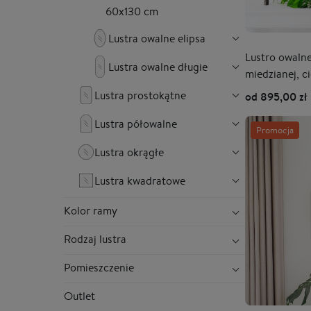
60x130 cm
Lustra owalne elipsa
Lustro owaln
Lustra owalne długie
miedzianej, c
Lustra prostokątne
od 895,00 zł
Lustra półowalne
Promocja
Lustra okrągłe
Lustra kwadratowe
Kolor ramy
Rodzaj lustra
Pomieszczenie
Outlet