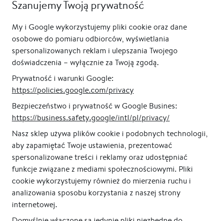
Szanujemy Twoją prywatność
My i Google wykorzystujemy pliki cookie oraz dane
osobowe do pomiaru odbiorców, wyświetlania
spersonalizowanych reklam i ulepszania Twojego
doświadczenia – wyłącznie za Twoją zgodą.
Lustro prostokątne w
Lustro prostokątne w
Prywatność i warunki Google:
drewnianej ramie ETHNO
drewnianej ramie ETHNO
https://policies.google.com/privacy
80 x 60 x 7,5 cm
150 x 65 x 5,5 cm - OUTLET
Bezpieczeństwo i prywatność w Google Busines:
od 890,00 zł
1 490,00 zł
https://business.safety.google/intl/pl/privacy/
Nasz sklep używa plików cookie i podobnych technologii,
aby zapamiętać Twoje ustawienia, prezentować
Poprzednia
1
2
3
4
5
6
7
Następna
spersonalizowane treści i reklamy oraz udostępniać
funkcje związane z mediami społecznościowymi. Pliki
cookie wykorzystujemy również do mierzenia ruchu i
analizowania sposobu korzystania z naszej strony
internetowej.
Domyślnie włączone są jedynie pliki niezbędne do