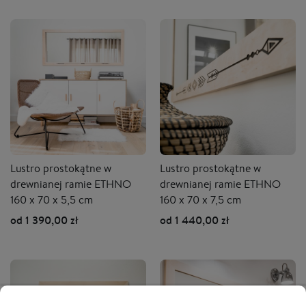
Lustro prostokątne w
Lustro prostokątne w
drewnianej ramie ETHNO
drewnianej ramie ETHNO
160 x 70 x 5,5 cm
160 x 70 x 7,5 cm
od 1 390,00 zł
od 1 440,00 zł