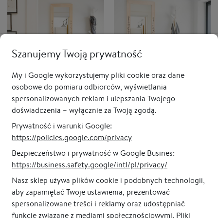
Szanujemy Twoją prywatność
My i Google wykorzystujemy pliki cookie oraz dane
osobowe do pomiaru odbiorców, wyświetlania
spersonalizowanych reklam i ulepszania Twojego
Lustro prostokątne w
Lustro prostokątne w
doświadczenia – wyłącznie za Twoją zgodą.
drewnianej ramie AMBIENT
drewnianej ramie AMBIENT
40 x 150 x 5,5 cm
45 x 140 x 5,5 cm
Prywatność i warunki Google:
https://policies.google.com/privacy
od 1 140,00 zł
od 1 090,00 zł
Bezpieczeństwo i prywatność w Google Busines:
https://business.safety.google/intl/pl/privacy/
Poprzednia
1
...
11
12
13
14
15
16
Nasz sklep używa plików cookie i podobnych technologii,
aby zapamiętać Twoje ustawienia, prezentować
Następna
spersonalizowane treści i reklamy oraz udostępniać
funkcje związane z mediami społecznościowymi. Pliki