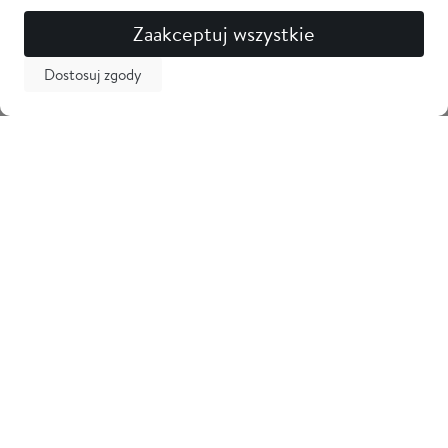
Zaakceptuj wszystkie
Dostosuj zgody
Newsletter
Odbierz 5% zniżki na pierwsze zakupy i bądź na bieżąco z
nowościami! Zostaw swój adres email
Tarama
Obsługa klienta
Informacje
Kontakt