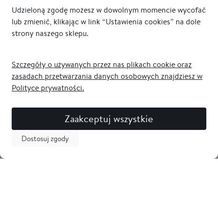
Udzieloną zgodę możesz w dowolnym momencie wycofać
lub zmienić, klikając w link “Ustawienia cookies” na dole
strony naszego sklepu.
Szczegóły o używanych przez nas plikach cookie oraz
zasadach przetwarzania danych osobowych znajdziesz w
Polityce prywatności.
Zaakceptuj wszystkie
Dostosuj zgody
Newsletter
Odbierz 5% zniżki na pierwsze zakupy i bądź na bieżąco z
nowościami! Zostaw swój adres email