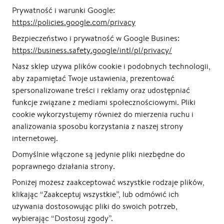
ramie, poziome
Prywatność i warunki Google:
od 795,00 zł
https://policies.google.com/privacy
Bezpieczeństwo i prywatność w Google Busines:
https://business.safety.google/intl/pl/privacy/
Poprzednia
1
...
1
2
3
4
5
Nasz sklep używa plików cookie i podobnych technologii,
aby zapamiętać Twoje ustawienia, prezentować
spersonalizowane treści i reklamy oraz udostępniać
funkcje związane z mediami społecznościowymi. Pliki
cookie wykorzystujemy również do mierzenia ruchu i
analizowania sposobu korzystania z naszej strony
internetowej.
Domyślnie włączone są jedynie pliki niezbędne do
poprawnego działania strony.
Poniżej możesz zaakceptować wszystkie rodzaje plików,
klikając “Zaakceptuj wszystkie”, lub odmówić ich
używania dostosowując pliki do swoich potrzeb,
wybierając “Dostosuj zgody”.