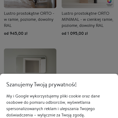
Lustro prostokątne ORTO -
Lustro prostokątne ORTO
w ramie, poziome, dowolny
MINIMAL - w cienkiej ramie,
RAL
poziome, dowolny RAL
od 945,00 zł
od 1 095,00 zł
Szanujemy Twoją prywatność
My i Google wykorzystujemy pliki cookie oraz dane
osobowe do pomiaru odbiorców, wyświetlania
Lustro prostokątne ORTO
spersonalizowanych reklam i ulepszania Twojego
MINIMAL - w białej, cienkiej
doświadczenia – wyłącznie za Twoją zgodą.