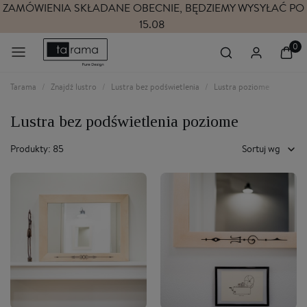
ZAMÓWIENIA SKŁADANE OBECNIE, BĘDZIEMY WYSYŁAĆ PO
15.08
Tarama
Znajdź lustro
Lustra bez podświetlenia
Lustra poziome
Lustra bez podświetlenia poziome
Produkty: 85
Sortuj wg